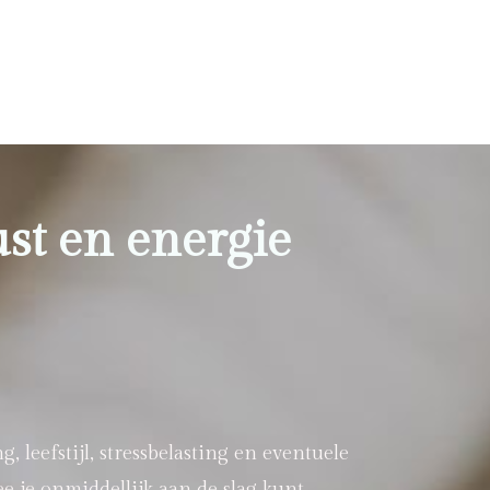
ust en energie
leefstijl, stressbelasting en eventuele
e je onmiddellijk aan de slag kunt.